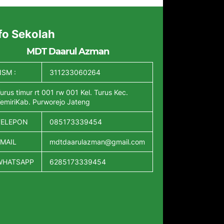
fo Sekolah
MDT Daarul Azman
SM :
311233060264
urus timur rt 001 rw 001 Kel. Turus Kec.
emiriKab. Purworejo Jateng
TELEPON
085173339454
EMAIL
mdtdaarulazman@gmail.com
WHATSAPP
6285173339454