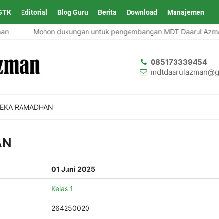
GTK
Editorial
Blog Guru
Berita
Download
Manajemen
n
Mohon dukungan untuk pengembangan MDT Daarul Azman
085173339454
mdtdaarulazman@g
 EKA RAMADHAN
AN
01 Juni 2025
Kelas 1
264250020