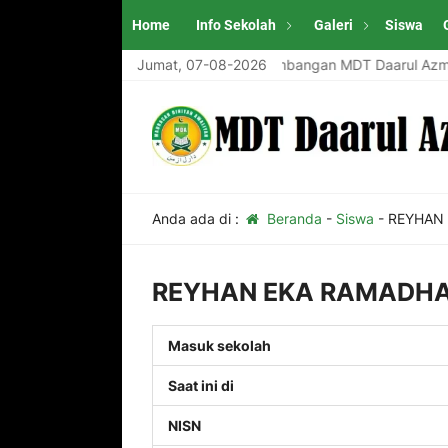
Home
Info Sekolah
Galeri
Siswa
Mohon dukungan untuk pengembangan MDT Daarul Azma
Jumat, 07-08-2026
Anda ada di :
Beranda
-
Siswa
-
REYHAN
REYHAN EKA RAMADH
Masuk sekolah
Saat ini di
NISN