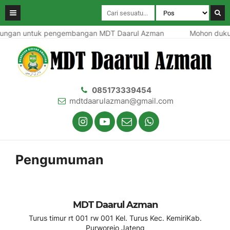
ngan untuk pengembangan MDT Daarul Azman
Mohon duku
085173339454
mdtdaarulazman@gmail.com
Pengumuman
MDT Daarul Azman
Turus timur rt 001 rw 001 Kel. Turus Kec. KemiriKab.
Purworejo Jateng