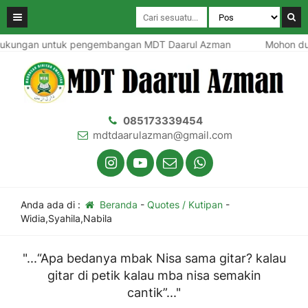
kungan untuk pengembangan MDT Daarul Azman
Mohon du
085173339454
mdtdaarulazman@gmail.com
Anda ada di :
Beranda
-
Quotes / Kutipan
-
Widia,Syahila,Nabila
"...“Apa bedanya mbak Nisa sama gitar? kalau
gitar di petik kalau mba nisa semakin
cantik”..."